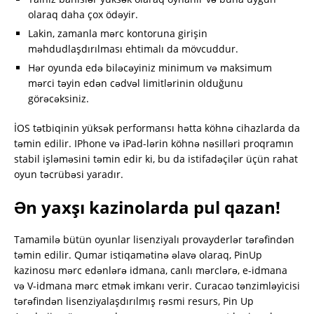
olaraq daha çox ödəyir.
Lakin, zamanla mərc kontoruna girişin
məhdudlaşdırılması ehtimalı da mövcuddur.
Hər oyunda edə biləcəyiniz minimum və maksimum
mərci təyin edən cədvəl limitlərinin olduğunu
görəcəksiniz.
İOS tətbiqinin yüksək performansı hətta köhnə cihazlarda da
təmin edilir. IPhone və iPad-lərin köhnə nəsilləri proqramın
stabil işləməsini təmin edir ki, bu da istifadəçilər üçün rahat
oyun təcrübəsi yaradır.
Ən yaxşı kazinolarda pul qazan!
Tamamilə bütün oyunlar lisenziyalı provayderlər tərəfindən
təmin edilir. Qumar istiqamətinə əlavə olaraq, PinUp
kazinosu mərc edənlərə idmana, canlı mərclərə, e-idmana
və V-idmana mərc etmək imkanı verir. Curacao tənzimləyicisi
tərəfindən lisenziyalaşdırılmış rəsmi resurs, Pin Up