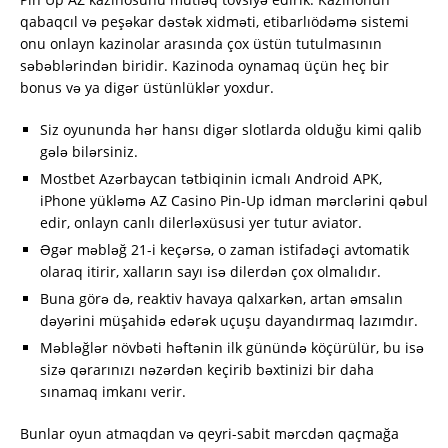
qabaqcıl və peşəkar dəstək xidməti, etibarlıödəmə sistemi
onu onlayn kazinolar arasında çox üstün tutulmasının
səbəblərindən biridir. Kazinoda oynamaq üçün heç bir
bonus və ya digər üstünlüklər yoxdur.
Siz oyununda hər hansı digər slotlarda olduğu kimi qalib
gələ bilərsiniz.
Mostbet Azərbaycan tətbiqinin icmalı Android APK,
iPhone yükləmə AZ Casino Pin-Up idman mərclərini qəbul
edir, onlayn canlı dilerləxüsusi yer tutur aviator.
Əgər məbləğ 21-i keçərsə, o zaman istifadəçi avtomatik
olaraq itirir, xalların sayı isə dilerdən çox olmalıdır.
Buna görə də, reaktiv havaya qalxarkən, artan əmsalın
dəyərini müşahidə edərək uçuşu dayandırmaq lazımdır.
Məbləğlər növbəti həftənin ilk günündə köçürülür, bu isə
sizə qərarınızı nəzərdən keçirib bəxtinizi bir daha
sınamaq imkanı verir.
Bunlar oyun atmaqdan və qeyri-sabit mərcdən qaçmağa