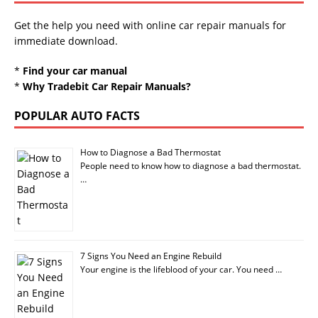
Get the help you need with online car repair manuals for
immediate download.
*
Find your car manual
*
Why Tradebit Car Repair Manuals?
POPULAR AUTO FACTS
How to Diagnose a Bad Thermostat
People need to know how to diagnose a bad thermostat.
…
7 Signs You Need an Engine Rebuild
Your engine is the lifeblood of your car. You need …