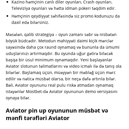
Kazino həmçinin canlı diler oyunları, Crash oyunları,
Televiziya oyunları və hətta idman pokeri təqdim edir.
Həmçinin qeydiyyat səhifəsində siz promo kodunuzu da
daxil edə bilərsiniz.
Məsələn, qalib strategiya – oyun zamanı səbr və nisbətən
böyük büdcədir. Metodun mahiyyəti daimi kiçik mərclər
sayəsində daha çox raund oynamaq və bununla da ümumi
uduşlarınızı artırmaqdır. Bu oyunda uğur gətirə biləcək
başqa bir üsul minimum oynamaqdır. Yeni başlayanlar
Aviator slotunun təlimatlarını və video icmalı ilə də tanış ola
bilərlər. Başlamaq üçün, müəyyən bir məbləğ üçün mərc
edilir və nəticə müsbət olarsa, bir neçə dəfə artırıla bilər.
Bəli, Aviator oyununu real pulu riskə atmadan oynamaq
istəyənlər Mostbet-də Aviator oyununun demo versiyasını
oynaya bilər.
Aviator pin up oyununun müsbət və
mənfi tərəfləri Aviator