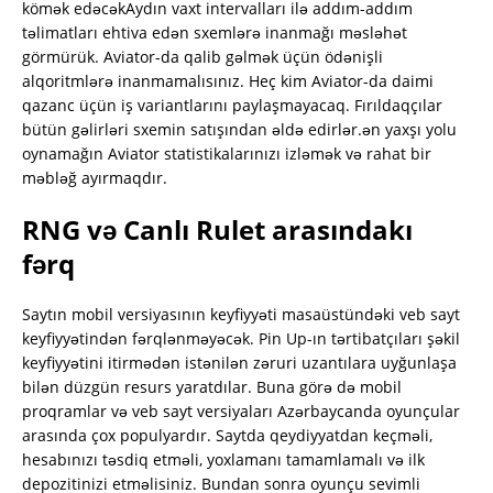
kömək edəcəkAydın vaxt intervalları ilə addım-addım
təlimatları ehtiva edən sxemlərə inanmağı məsləhət
görmürük. Aviator-da qalib gəlmək üçün ödənişli
alqoritmlərə inanmamalısınız. Heç kim Aviator-da daimi
qazanc üçün iş variantlarını paylaşmayacaq. Fırıldaqçılar
bütün gəlirləri sxemin satışından əldə edirlər.ən yaxşı yolu
oynamağın Aviator statistikalarınızı izləmək və rahat bir
məbləğ ayırmaqdır.
RNG və Canlı Rulet arasındakı
fərq
Saytın mobil versiyasının keyfiyyəti masaüstündəki veb sayt
keyfiyyətindən fərqlənməyəcək. Pin Up-ın tərtibatçıları şəkil
keyfiyyətini itirmədən istənilən zəruri uzantılara uyğunlaşa
bilən düzgün resurs yaratdılar. Buna görə də mobil
proqramlar və veb sayt versiyaları Azərbaycanda oyunçular
arasında çox populyardır. Saytda qeydiyyatdan keçməli,
hesabınızı təsdiq etməli, yoxlamanı tamamlamalı və ilk
depozitinizi etməlisiniz. Bundan sonra oyunçu sevimli