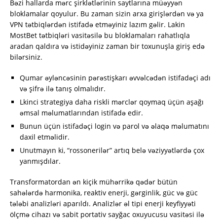
Bəzi hallarda mərc şirklətlərinin saytlarına müəyyən
bloklamalar qoyulur. Bu zaman sizin arxa girişlərdən və ya
VPN tətbiqlərdən istifadə etməyiniz lazım gəlir. Lakin
MostBet tətbiqləri vasitəsilə bu bloklamaları rahatlıqla
aradan qaldıra və istidəyiniz zaman bir toxunuşla giriş edə
bilərsiniz.
Qumar əyləncəsinin pərəstişkarı əvvəlcədən istifadəçi adı
və şifrə ilə tanış olmalıdır.
Lkinci strategiya daha riskli mərclər qoymaq üçün aşağı
əmsal məlumatlarından istifadə edir.
Bunun üçün istifadəçi login və parol və əlaqə məlumatını
daxil etməlidir.
Unutmayın ki, “rossonerilər” artıq belə vəziyyətlərdə çox
yanmışdılar.
Transformatordan ən kiçik mühərrikə qədər bütün
sahələrdə harmonika, reaktiv enerji, gərginlik, güc və güc
tələbi analizləri aparıldı. Analizlər əl tipi enerji keyfiyyəti
ölçmə cihazı və sabit portativ sayğac oxuyucusu vasitəsi ilə