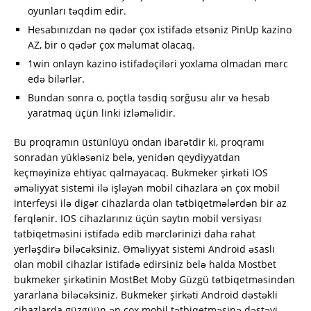
oyunları təqdim edir.
Hesabınızdan nə qədər çox istifadə etsəniz PinUp kazino
AZ, bir o qədər çox məlumat olacaq.
1win onlayn kazino istifadəçiləri yoxlama olmadan mərc
edə bilərlər.
Bundan sonra o, poçtla təsdiq sorğusu alır və hesab
yaratmaq üçün linki izləməlidir.
Bu proqramın üstünlüyü ondan ibarətdir ki, proqramı
sonradan yükləsəniz belə, yenidən qeydiyyatdan
keçməyinizə ehtiyac qalmayacaq. Bukmeker şirkəti IOS
əməliyyat sistemi ilə işləyən mobil cihazlara ən çox mobil
interfeysi ilə digər cihazlarda olan tətbiqetmələrdən bir az
fərqlənir. IOS cihazlarınız üçün saytın mobil versiyası
tətbiqetməsini istifadə edib mərclərinizi daha rahat
yerləşdirə biləcəksiniz. Əməliyyat sistemi Android əsaslı
olan mobil cihazlar istifadə edirsiniz belə halda Mostbet
bukmeker şirkətinin MostBet Moby Güzgü tətbiqetməsindən
yararlana biləcəksiniz. Bukmeker şirkəti Android dəstəkli
cihazlarda güzgüün ən çox mobil tətbiqetməsinə dəstəyi