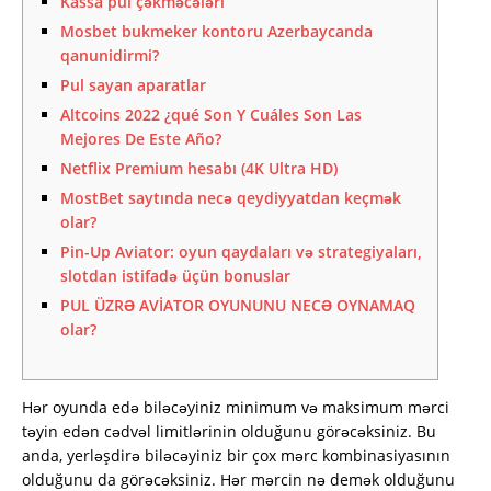
Kassa pul çəkməcələri
Mosbet bukmeker kontoru Azerbaycanda
qanunidirmi?
Pul sayan aparatlar
Altcoins 2022 ¿qué Son Y Cuáles Son Las
Mejores De Este Año?
Netflix Premium hesabı (4K Ultra HD)
MostBet saytında necə qeydiyyatdan keçmək
olar?
Pin-Up Aviator: oyun qaydaları və strategiyaları,
slotdan istifadə üçün bonuslar
PUL ÜZRƏ AVİATOR OYUNUNU NECƏ OYNAMAQ
olar?
Hər oyunda edə biləcəyiniz minimum və maksimum mərci
təyin edən cədvəl limitlərinin olduğunu görəcəksiniz. Bu
anda, yerləşdirə biləcəyiniz bir çox mərc kombinasiyasının
olduğunu da görəcəksiniz. Hər mərcin nə demək olduğunu