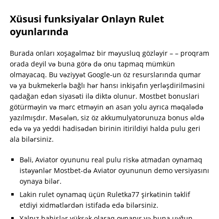
Xüsusi funksiyalar Onlayn Rulet
oyunlarında
Burada onları xoşagəlməz bir məyusluq gözləyir – – proqram
orada deyil və buna görə də onu tapmaq mümkün
olmayacaq. Bu vəziyyət Google-un öz resurslarında qumar
və ya bukmekerlə bağlı hər hansı inkişafın yerləşdirilməsini
qadağan edən siyasəti ilə diktə olunur. Mostbet bonuslari
götürməyin və mərc etməyin ən asan yolu ayrıca məqalədə
yazılmışdır. Məsələn, siz öz akkumulyatorunuza bonus əldə
edə və ya yeddi hadisədən birinin itirildiyi halda pulu geri
ala bilərsiniz.
Bəli, Aviator oyununu real pulu riskə atmadan oynamaq
istəyənlər Mostbet-də Aviator oyununun demo versiyasını
oynaya bilər.
Lakin rulet oynamaq üçün Ruletka77 şirkətinin təklif
etdiyi xidmətlərdən istifadə edə bilərsiniz.
Yalnız bahislər yüksək olaraq oynanır və buna uyğun