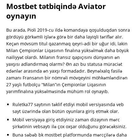
Mostbet tətbiqində Aviator
oynayın
Bu arada, Pioli 2019-cu ildə komandaya qoşulduqdan sonra
gördüyü görkəmli işlərə görə bir daha layiqli təriflər alır.
Keçən mövsüm titul qazanmaq qeyri-adi bir uğur idi, lakin
Milan Çempionlar Liqasının finalına yüksəlmək daha böyük
nailiyyət olardı. Milanın fransız qapıçısını dünyanın ən
yaxşısı adlandırmaq olarmı? Ən azı bu statusa müraciət
edənlər arasında ən yaxşı formadadır. Beynəlxalq fasilə
zamanı Fransanın bir nömrəli mövqeyini möhkəmləndirən
27 yaşlı futbolçu “Milan”ın Çempionlar Liqasının
yarımfinalına yüksəlməsində mühüm rol oynayıb.
Ruletka77 saytının təklif etdiyi mobil versiyasında veb
sayt üzərində olan bütün oyunlara giriş etmək olar.
Mobil versiyaya giriş etdiyiniz zaman dizaynın mərc
şirkətinin vebsaytı ilə çox oxşar olduğunu görəcəksiniz.
Buna səbəb bk mostbet platformunda mərcçilərə daha