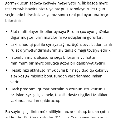
görmək üçün sadəcə cədvələ nəzər yetirin. İlk başda mərc
test etmək istəyirsinizsə, yalnız pulsuz onlayn rulet üçün
seçim edə bilərsiniz və yalnız sonra real pul oyununa keçə
bilərsiniz.
Slot multiplayerdir.bilər oynaya Birdən çox oyunçuOnlar
digər müştərilərin mərclərini və uduşlarını görürlər.
Lakin, həqiqi pul ilə oynayacağınız üçün, əvvəlcədən canlı
rulet qiymətləndirmələrimizlə tanış olmağı tövsiyə edirik.
İstənilən mərc ölçüsünü seçə bilərsiniz və hətta
minimum bir mərc olduqca gözəl bir qalibiyyət gətirir.
Hesabınızı aktivləşdirmək cəmi bir neçə dəqiqə çəkir və
sizə xoş gəlmisiniz bonusundan yararlanmaq imkanı
verir.
Hack proqramı qumar portalının özünün strukturunu
zədələməyə çalışsa belə, texniki dəstək işçiləri təhlükəni
vaxtında aradan qaldıracaq.
Bu saytın çeşidinin müxtəlifliyini nəzərə alsaq, bu, ən çətin
addımdır. Siz klassik slotlar, TV və ya Crach oyunları, canlı