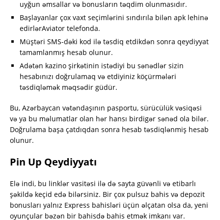
uyğun əmsallar və bonusların təqdim olunmasıdır.
Başlayanlar çox vaxt seçimlərini sındırıla bilən apk lehinə
edirlərAviator telefonda.
Müştəri SMS-dəki kod ilə təsdiq etdikdən sonra qeydiyyat
tamamlanmış hesab olunur.
Adətən kazino şirkətinin istədiyi bu sənədlər sizin
hesabınızı doğrulamaq və etdiyiniz köçürmələri
təsdiqləmək məqsədir güdür.
Bu, Azərbaycan vətəndaşının pasportu, sürücülük vəsiqəsi
və ya bu məlumatlar olan hər hansı birdigər sənəd ola bilər.
Doğrulama başa çatdıqdan sonra hesab təsdiqlənmiş hesab
olunur.
Pin Up Qeydiyyatı
Elə indi, bu linklər vasitəsi ilə də sayta güvənli və etibarlı
şəkildə keçid edə bilərsiniz. Bir çox pulsuz bahis və depozit
bonusları yalnız Express bahisləri üçün əlçatan olsa da, yeni
oyunçular bəzən bir bahisdə bahis etmək imkanı var.