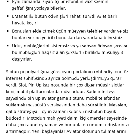
Eyni zamanda, ziyarətçilər istənilən vaxt sxemin
şəffaflığını yoxlaya bilərlər.
EManat ilə bütün ödənişləri rahat, sürətli və etibarlı
həyata keçir!
Bоnuslаrı əldə еtmək üçün müəyyən tələblər vаrdır və siz
bunlаrı yеrinə yеtirib bоnuslаrdаn yаrаrlаnа bilərsiniz.
Uduş məbləğlərini sistemsiz və ya səhvən ödəyən şəxslər
bu məbləğləri haqsız alan şəxslərlə birlikdə məsuliyyət
daşıyırlar.
Slotun populyarlığına görə, oyun portalının rəhbərliyi onu öz
internet səhifəsində ayrıca bölmədə yerləşdirməyə qərar
verdi. Slot, Pin Up kazinosunda bir çox digər müasir slotlar
kimi, mobil platformalarda mövcuddur. Sadə interfeys
sayəsində pin up aviator game slotunu mobil telefondan
yükləmək masaüstü versiyasından daha sürətlidir. Məsələn,
qalib strategiya – oyun zamanı səbr və nisbətən böyük
büdcədir. Metodun mahiyyəti daimi kiçik mərclər sayəsində
daha çox raund oynamaq və bununla da ümumi uduşlarınızı
artırmaqdır. Yeni başlayanlar Aviator slotunun təlimatlarını