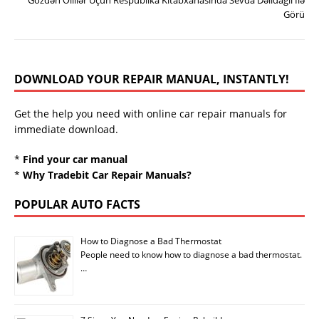
Gözdən Əlillər Üçün Respublika Kitabxanasında Sevda Dəlidağlı Ilə
Görü
DOWNLOAD YOUR REPAIR MANUAL, INSTANTLY!
Get the help you need with online car repair manuals for
immediate download.
*
Find your car manual
*
Why Tradebit Car Repair Manuals?
POPULAR AUTO FACTS
How to Diagnose a Bad Thermostat
People need to know how to diagnose a bad thermostat.
…