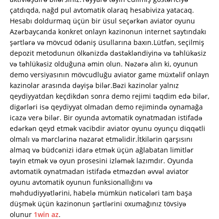
çatdıqda, nağd pul avtomatik olaraq hesabiviza yatacaq.
Hesabı doldurmaq üçün bir üsul seçərkən aviator oyunu
Azərbaycanda konkret onlayn kazinonun internet saytındakı
şərtlərə və mövcud ödəniş üsullarına baxın.Lütfən, seçilmiş
depozit metodunun ölkənizdə dəstəkləndiyinə və təhlükəsiz
və təhlükəsiz olduğuna əmin olun. Nəzərə alın ki, oyunun
demo versiyasının mövcudluğu aviator game müxtəlif onlayn
kazinolar arasında dəyişə bilər.Bəzi kazinolar yalnız
qeydiyyatdan keçdikdən sonra demo rejimi təqdim edə bilər,
digərləri isə qeydiyyat olmadan demo rejimində oynamağa
icazə verə bilər. Bir oyunda avtomatik oynatmadan istifadə
edərkən qeyd etmək vacibdir aviator oyunu oyunçu diqqətli
olmalı və mərclərinə nəzarət etməlidir.İtkilərin qarşısını
almaq və büdcənizi idarə etmək üçün ağlabatan limitlər
təyin etmək və oyun prosesini izləmək lazımdır. Oyunda
avtomatik oynatmadan istifadə etməzdən əvvəl aviator
oyunu avtomatik oyunun funksionallığını və
məhdudiyyətlərini, habelə mümkün nəticələri tam başa
düşmək üçün kazinonun şərtlərini oxumağınız tövsiyə
olunur
1win az
.