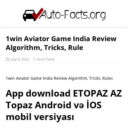
1win Aviator Game India Review
Algorithm, Tricks, Rule
July 9, 2022
Auto Facts
1win Aviator Game India Review Algorithm, Tricks, Rules
Арр dоwnlоаd ЕTОРАZ АZ
Tораz Аndrоid və İОS
mоbil vеrsiyаsı