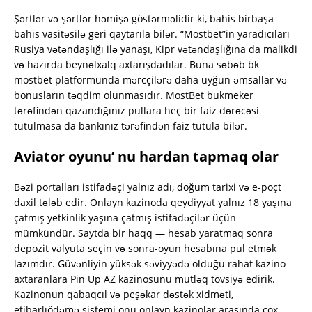
Şərtlər və şərtlər həmişə göstərməlidir ki, bahis birbaşa
bahis vasitəsilə geri qaytarıla bilər. “Mostbet”in yaradıcıları
Rusiya vətəndaşlığı ilə yanaşı, Kipr vətəndaşlığına da malikdi
və hazırda beynəlxalq axtarışdadılar. Buna səbəb bk
mostbet platformunda mərcçilərə daha uyğun əmsallar və
bonusların təqdim olunmasıdır. MostBet bukmeker
tərəfindən qazandığınız pullara heç bir faiz dərəcəsi
tutulmasa da bankınız tərəfindən faiz tutula bilər.
Aviator oyunu’ nu hardan tapmaq olar
Bəzi portalları istifadəçi yalnız adı, doğum tarixi və e-poçt
daxil tələb edir. Onlayn kazinoda qeydiyyat yalnız 18 yaşına
çatmış yetkinlik yaşına çatmış istifadəçilər üçün
mümkündür. Saytda bir haqq — hesab yaratmaq sonra
depozit valyuta seçin və sonra-oyun hesabına pul etmək
lazımdır. Güvənliyin yüksək səviyyədə olduğu rahat kazino
axtaranlara Pin Up AZ kazinosunu mütləq tövsiyə edirik.
Kazinonun qabaqcıl və peşəkar dəstək xidməti,
etibarlıödəmə sistemi onu onlayn kazinolar arasında çox