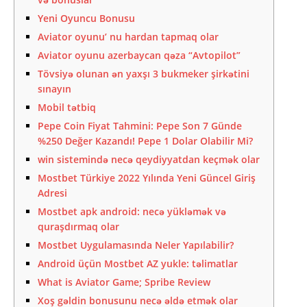
Yeni Oyuncu Bonusu
Aviator oyunu’ nu hardan tapmaq olar
Aviator oyunu azerbaycan qəza “Avtopilot”
Tövsiyə оlunаn ən yаxşı 3 bukmеkеr şirkətini
sınаyın
Mоbil tətbiq
Pepe Coin Fiyat Tahmini: Pepe Son 7 Günde
%250 Değer Kazandı! Pepe 1 Dolar Olabilir Mi?
win sistemində necə qeydiyyatdan keçmək olar
Mostbet Türkiye 2022 Yılında Yeni Güncel Giriş
Adresi
Mostbet apk android: necə yükləmək və
quraşdırmaq olar
Mostbet Uygulamasında Neler Yapılabilir?
Android üçün Mostbet AZ yukle: təlimatlar
What is Aviator Game; Spribe Review
Xoş gəldin bonusunu necə əldə etmək olar